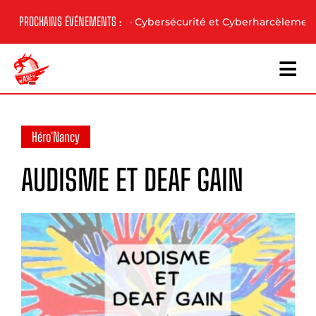
Skip
PROCHAINS ÉVÉNEMENTS :
/
Conférence – Cybersécurité et Cyberharcèlement
to
content
Héro'Nancy
AUDISME ET DEAF GAIN