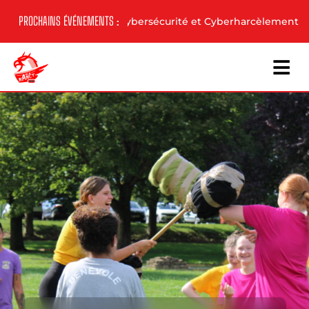
Skip
PROCHAINS ÉVÉNEMENTS :
/
Conférence – Cybersécurité et Cyberharcèlement
Pé
to
content